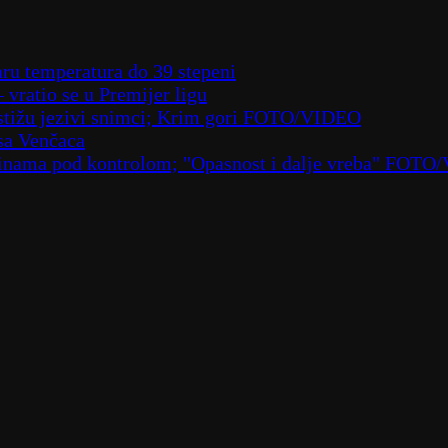
aru temperatura do 39 stepeni
– vratio se u Premijer ligu
– stižu jezivi snimci; Krim gori FOTO/VIDEO
sa Venčaca
laninama pod kontrolom; "Opasnost i dalje vreba" FOT