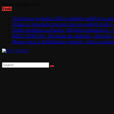
Skip
Subota, 8. avgust 2026.
to
Vesti:
content
Vrućina ne popušta: Srbija sledeće nedelje na ud
Otišao iz Arsenala pre nego što su podigli trofej 
Veliki problem za Putina; Odjekuju eksplozije 
BELI VENČAC: Od stene do simbola – Beli div 
Besni požar u Deliblatskoj peščari; Vatra na p