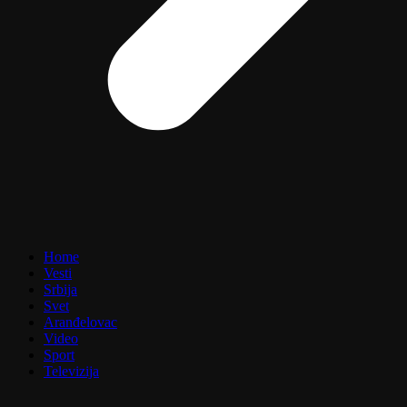
Home
Vesti
Srbija
Svet
Aranđelovac
Video
Sport
Televizija