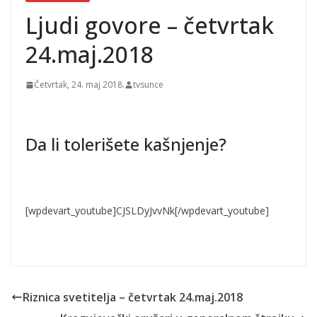
guta plamen
FOTO/VIDEO
Ljudi govore – četvrtak
24.maj.2018
Četvrtak, 24. maj 2018.
tvsunce
Da li tolerišete kašnjenje?
[wpdevart_youtube]CJSLDyJvvNk[/wpdevart_youtube]
Riznica svetitelja – četvrtak 24.maj.2018