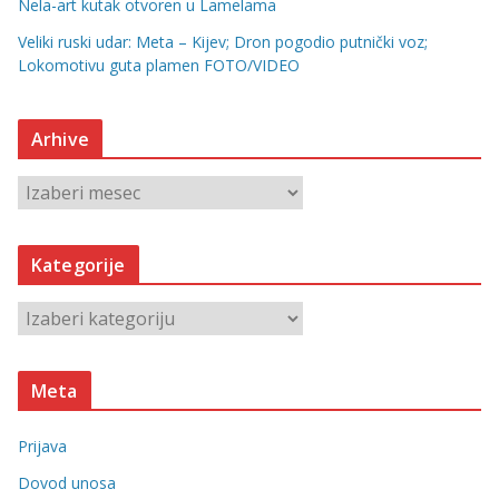
Nela-art kutak otvoren u Lamelama
Veliki ruski udar: Meta – Kijev; Dron pogodio putnički voz;
Lokomotivu guta plamen FOTO/VIDEO
Arhive
A
r
h
Kategorije
i
v
K
e
a
t
Meta
e
g
Prijava
o
r
Dovod unosa