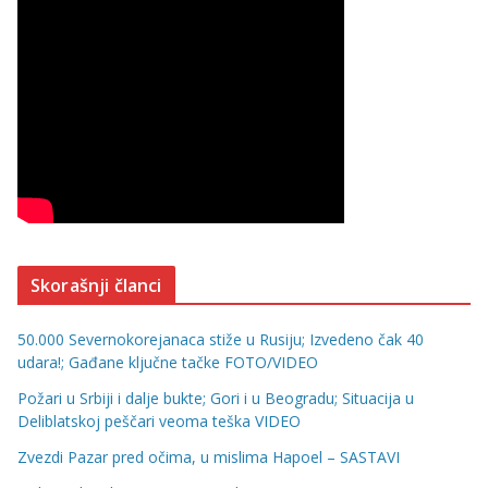
Skorašnji članci
50.000 Severnokorejanaca stiže u Rusiju; Izvedeno čak 40
udara!; Gađane ključne tačke FOTO/VIDEO
Požari u Srbiji i dalje bukte; Gori i u Beogradu; Situacija u
Deliblatskoj peščari veoma teška VIDEO
Zvezdi Pazar pred očima, u mislima Hapoel – SASTAVI