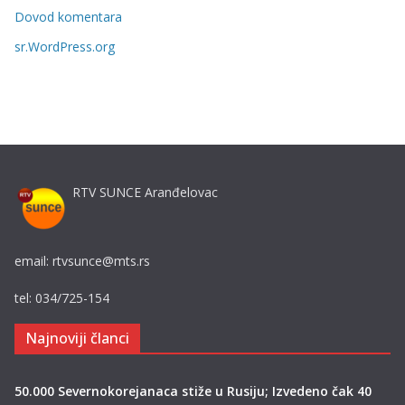
i
Dovod komentara
j
sr.WordPress.org
e
RTV SUNCE Aranđelovac
email: rtvsunce@mts.rs
tel: 034/725-154
Najnoviji članci
50.000 Severnokorejanaca stiže u Rusiju; Izvedeno čak 40