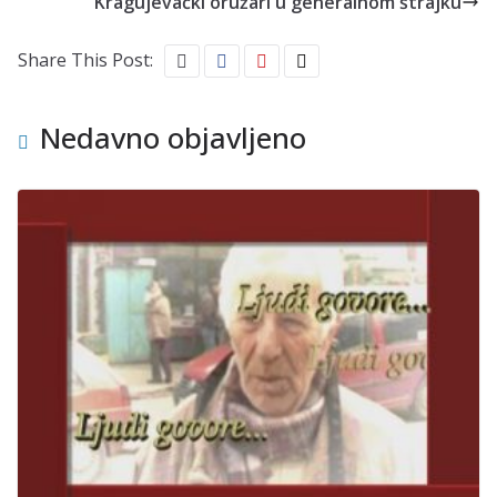
Kragujevački oružari u generalnom štrajku
Share This Post:
Nedavno objavljeno