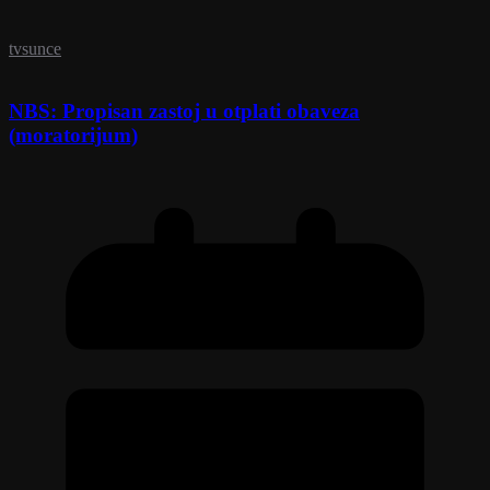
tvsunce
NBS: Propisan zastoj u otplati obaveza
(moratorijum)