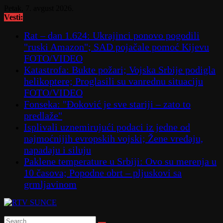
Skip
Petak, 7. avgust 2026.
to
Vesti:
content
Rat – dan 1.624: Ukrajinci ponovo pogodili
"ruski Amazon"; SAD pojačale pomoć Kijevu
FOTO/VIDEO
Katastrofa: Bukte požari; Vojska Srbije podigla
helikoptere; Proglasili su vanrednu situaciju
FOTO/VIDEO
Fonseka: "Đoković je sve stariji – zato to
predlaže"
Isplivali uznemirujući podaci iz jedne od
najmoćnijih evropskih vojski; Žene vređaju,
napadaju i siluju
Paklene temperature u Srbiji: Ovo su merenja u
10 časova; Popodne obrt – pljuskovi sa
grmljavinom