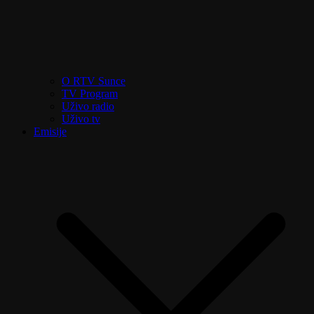
O RTV Sunce
TV Program
Uživo radio
Uživo tv
Emisije