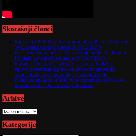
Skorašnji članci
Rat – dan 1.624: Ukrajinci ponovo pogodili "ruski Amazon";
SAD pojačale pomoć Kijevu FOTO/VIDEO
Katastrofa: Bukte požari; Vojska Srbije podigla helikoptere;
Proglasili su vanrednu situaciju FOTO/VIDEO
Fonseka: "Đoković je sve stariji – zato to predlaže"
Isplivali uznemirujući podaci iz jedne od najmoćnijih
evropskih vojski; Žene vređaju, napadaju i siluju
Paklene temperature u Srbiji: Ovo su merenja u 10 časova;
Popodne obrt – pljuskovi sa grmljavinom
Arhive
Arhive
Kategorije