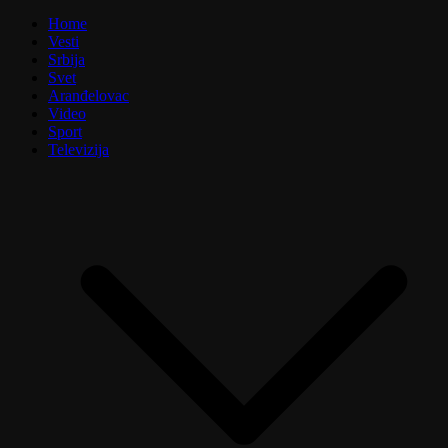
Home
Vesti
Srbija
Svet
Aranđelovac
Video
Sport
Televizija