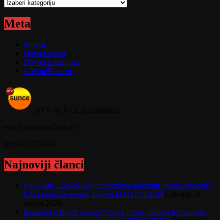
Kategorije
Meta
Prijava
Dovod unosa
Dovod komentara
sr.WordPress.org
RTV SUNCE Aranđelovac
email: rtvsunce@mts.rs
tel: 034/725-154
Najnoviji članci
Rat – dan 1.624: Ukrajinci ponovo pogodili "ruski Amazon";
SAD pojačale pomoć Kijevu FOTO/VIDEO
Četvrtak, 6.
avgust 2026.
Katastrofa: Bukte požari; Vojska Srbije podigla helikoptere;