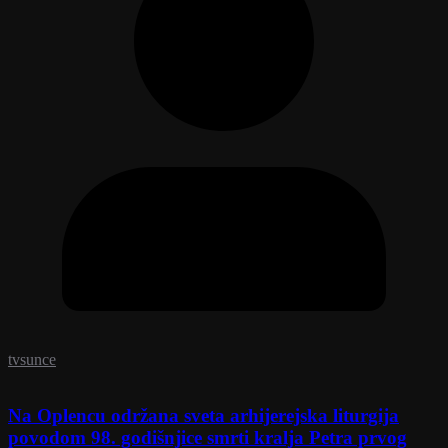
tvsunce
Na Oplencu održana sveta arhijerejska liturgija
povodom 98. godišnjice smrti kralja Petra prvog