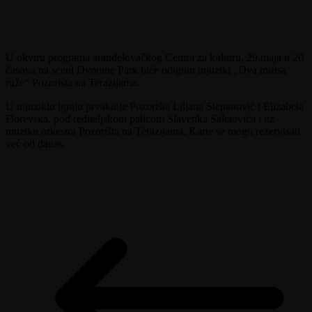
U okviru programa aranđelovačkog Centra za kulturu, 29.maja u 20
časova na sceni Dvorane Park biće odigran mjuzikl „Dva mirisa
ruže“ Pozorišta na Terazijama.
U mjuziklu igraju prvakinje Pozorišta Ljljana Stepanović i Elizabeta
Đorevska, pod rediteljskom palicom Slavenka Saletovića i uz
muziku orkestra Pozorišta na Terazijama. Karte se mogu rezervisati
već od danas.