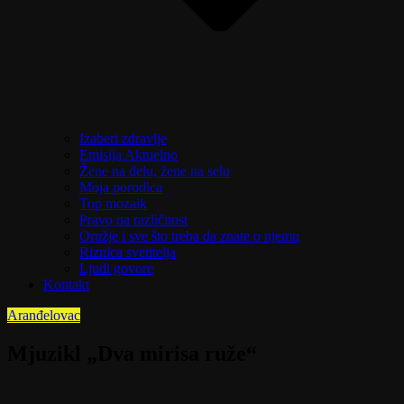
Izaberi zdravlje
Emisija Aktuelno
Žene na delu, žene na selu
Moja porodica
Top mozaik
Pravo na različitost
Oružje i sve što treba da znate o njemu
Riznica svetitelja
Ljudi govore
Kontakt
Aranđelovac
Mjuzikl „Dva mirisa ruže“