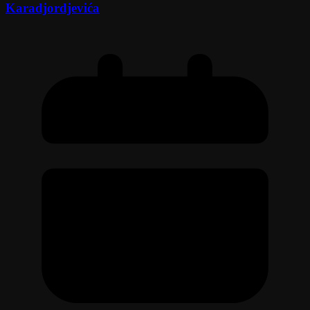
Karadjordjevića