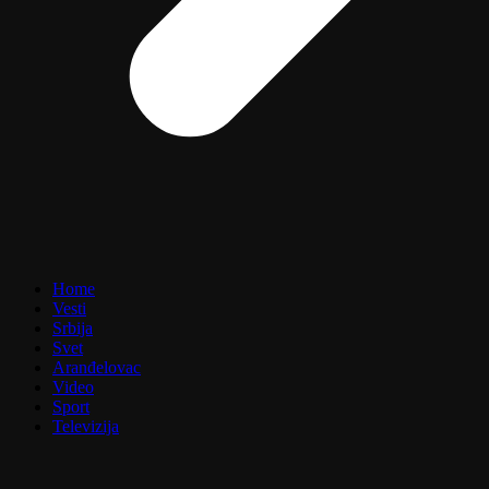
Home
Vesti
Srbija
Svet
Aranđelovac
Video
Sport
Televizija