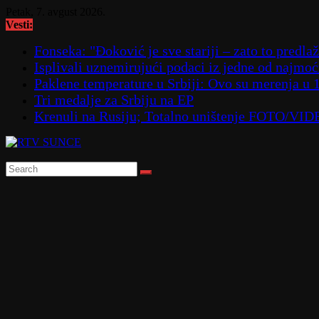
Skip
Petak, 7. avgust 2026.
to
Vesti:
content
Fonseka: "Đoković je sve stariji – zato to predla
Isplivali uznemirujući podaci iz jedne od najmoćn
Paklene temperature u Srbiji: Ovo su merenja u 
Tri medalje za Srbiju na EP
Krenuli na Rusiju; Totalno uništenje FOTO/VI