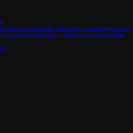
že"
ijih evropskih vojski; Žene vređaju, napadaju i siluju
10 časova; Popodne obrt – pljuskovi sa grmljavinom
DEO