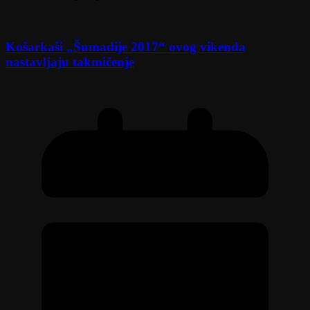
Košarkaši „Šumadije 2017“ ovog vikenda
nastavljaju takmičenje