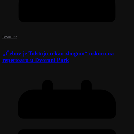
tvsunce
„Čehov je Tolstoju rekao zbogom“ uskoro na
repertoaru u Dvorani Park