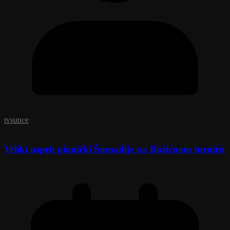
tvsunce
Veliki uspeh pionirki Šumadije na Božićnom turniru