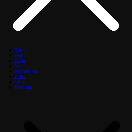
Home
Vesti
Srbija
Svet
Aranđelovac
Video
Sport
Televizija