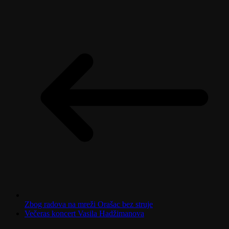
Zbog radova na mreži Orašac bez struje
Večeras koncert Vasila Hadžimanova