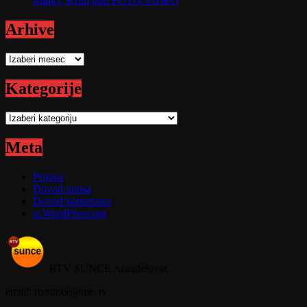
snimci; Krim gori FOTO/VIDEO
Arhive
Arhive
Kategorije
Kategorije
Meta
Prijava
Dovod unosa
Dovod komentara
sr.WordPress.org
RTV SUNCE Aranđelovac
email: rtvsunce@mts.rs