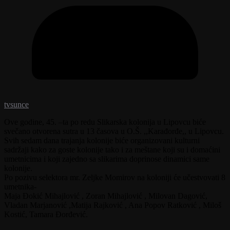
tvsunce
Ove godine, 45. –ta po redu Slikarska kolonija u Lipovcu biće
svečano otvorena sutra u 13 časova u O.Š. ,,Karađorđe,, u Lipovcu.
Svih sedam dana trajanja kolonije biće organizovani kulturni
sadržaji kako za goste kolonije tako i za meštane koji su i domaćini
umetnicima i koji zajedno sa slikarima doprinose dinamici same
kolonije.
Po pozivu selektora mr. Zeljke Momirov na koloniji će učestvovati 8
umetnika-
Maja Đokić Mihajlović , Zoran Mihajlović , Milovan Dagović,
Vladan Marjanović ,Matija Rajković , Ana Popov Ratković , Miloš
Kostić, Tamara Đorđević.