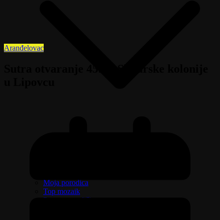
Aranđelovac
Sutra otvaranje 45.-te Slikarske kolonije
u Lipovcu
Beli Venčac: Od stene do simbola
Izaberi zdravlje
Emisija Aktuelno
Žene na delu, žene na selu
Moja porodica
Top mozaik
Pravo na različitost
Oružje i sve što treba da znate o njemu
Riznica svetitelja