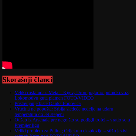
Skorašnji članci
Veliki ruski udar: Meta – Kijev; Dron pogodio putnički voz;
Lokomotivu guta plamen FOTO/VIDEO
Postavljanje biste Danka Popovića
Vrućina ne popušta: Srbija sledeće nedelje na udaru
temperatura do 39 stepeni
Otišao iz Arsenala pre nego što su podigli trofej – vratio se u
Premijer ligu
Veliki problem za Putina; Odjekuju eksplozije – stižu jezivi