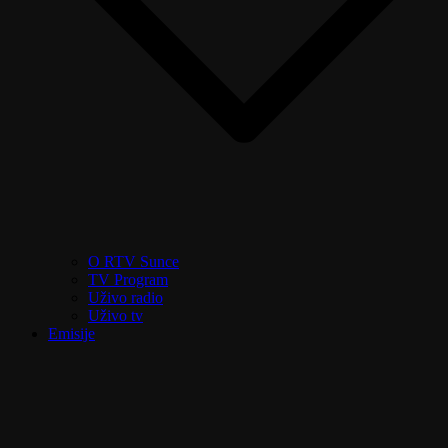
O RTV Sunce
TV Program
Uživo radio
Uživo tv
Emisije