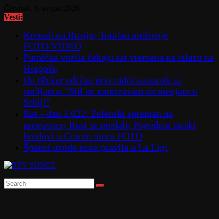
Skip
Četvrtak, 6. avgust 2026.
to
Vesti:
content
Krenuli na Rusiju; Totalno uništenje
FOTO/VIDEO
Putnička vozila čekaju sat vremena na izlazu na
Horgošu
De Bleker održao prvi radni sastanak sa
sudijama: "Stil ne nameravam da menjam u
Srbiji"
Rat – dan 1.622: Zelenski spreman na
pregovore; Rusi se predali; Pogođeni turski
brodovi u Crnom moru FOTO
Španci uvode nova pravila u La Ligi