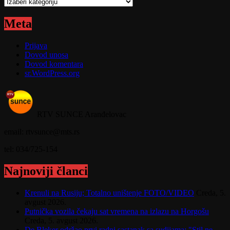
Kategorije
Meta
Prijava
Dovod unosa
Dovod komentara
sr.WordPress.org
RTV SUNCE Aranđelovac
email: rtvsunce@mts.rs
tel: 034/725-154
Najnoviji članci
Krenuli na Rusiju; Totalno uništenje FOTO/VIDEO
Creda, 5.
avgust 2026.
Putnička vozila čekaju sat vremena na izlazu na Horgošu
Creda, 5. avgust 2026.
De Bleker održao prvi radni sastanak sa sudijama: "Stil ne