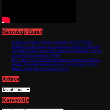
Skorašnji članci
Krenuli na Rusiju; Totalno uništenje FOTO/VIDEO
Putnička vozila čekaju sat vremena na izlazu na Horgošu
De Bleker održao prvi radni sastanak sa sudijama: "Stil ne
nameravam da menjam u Srbiji"
Rat – dan 1.622: Zelenski spreman na pregovore; Rusi se
predali; Pogođeni turski brodovi u Crnom moru FOTO
Španci uvode nova pravila u La Ligi
Arhive
Arhive
Kategorije