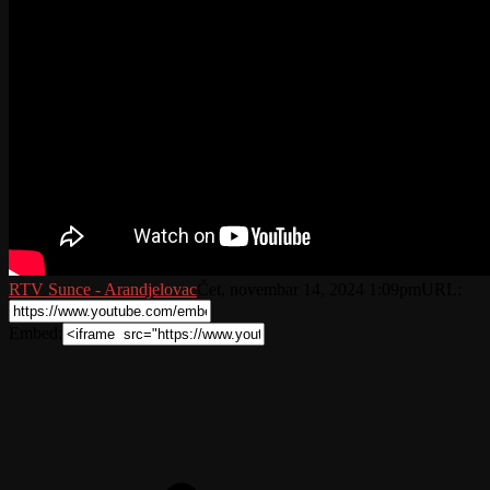
RTV Sunce - Arandjelovac
Čet, novembar 14, 2024 1:09pm
URL:
Embed: