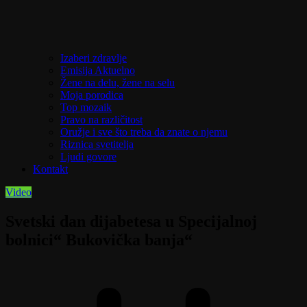
Izaberi zdravlje
Emisija Aktuelno
Žene na delu, žene na selu
Moja porodica
Top mozaik
Pravo na različitost
Oružje i sve što treba da znate o njemu
Riznica svetitelja
Ljudi govore
Kontakt
Video
Svetski dan dijabetesa u Specijalnoj
bolnici“ Bukovička banja“