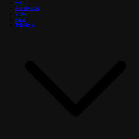
Svet
Aranđelovac
Video
Sport
Televizija