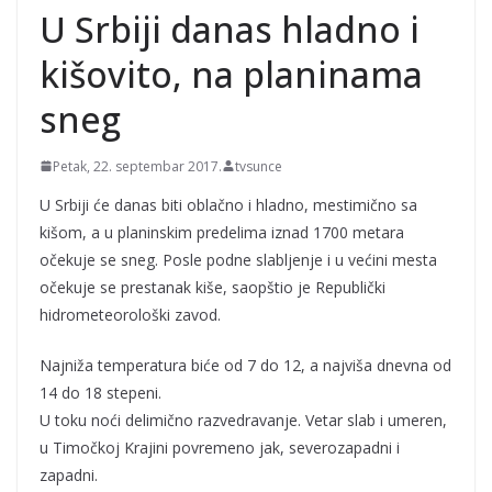
vanrednu situaciju
U Srbiji danas hladno i
FOTO/VIDEO
Fonseka: "Đoković je sve
kišovito, na planinama
stariji – zato to predlaže"
sneg
Petak, 22. septembar 2017.
tvsunce
U Srbiji će danas biti oblačno i hladno, mestimično sa
kišom, a u planinskim predelima iznad 1700 metara
očekuje se sneg. Posle podne slabljenje i u većini mesta
očekuje se prestanak kiše, saopštio je Republički
hidrometeorološki zavod.
Najniža temperatura biće od 7 do 12, a najviša dnevna od
14 do 18 stepeni.
U toku noći delimično razvedravanje. Vetar slab i umeren,
u Timočkoj Krajini povremeno jak, severozapadni i
zapadni.