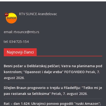
RTV SUNCE Aranđelovac
email: rtvsunce@mts.rs
tel: 034/725-154
Najnoviji članci
Besni požar u Deliblatskoj peščari; Vatra na planinama pod
kontrolom; "Opasnost i dalje vreba" FOTO/VIDEO
Petak, 7.
avgust 2026.
Džejlen Braun progovorio o trejdu u Filadelfiju: "Teško mi je
pao rastanak sa Seltiksima"
Petak, 7. avgust 2026.
Rat – dan 1.624: Ukrajinci ponovo pogodili "ruski Amazon";