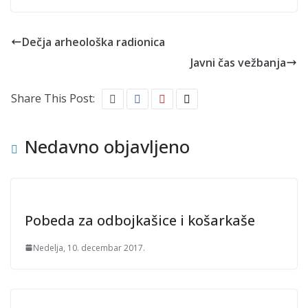
Dečja arheološka radionica
Javni čas vežbanja
Share This Post:
Nedavno objavljeno
Pobeda za odbojkašice i košarkaše
Nedelja, 10. decembar 2017.