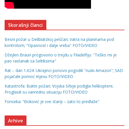
Skorašnji članci
Besni požar u Deliblatskoj peščari; Vatra na planinama pod
kontrolom; "Opasnost i dalje vreba" FOTO/VIDEO
Džejlen Braun progovorio o trejdu u Filadelfiju: "Teško mi je
pao rastanak sa Seltiksima"
Rat – dan 1.624: Ukrajinci ponovo pogodili "ruski Amazon"; SAD
pojačale pomoć Kijevu FOTO/VIDEO
Katastrofa: Bukte požari; Vojska Srbije podigla helikoptere;
Proglasili su vanrednu situaciju FOTO/VIDEO
Fonseka: "Đoković je sve stariji – zato to predlaže"
Arhive