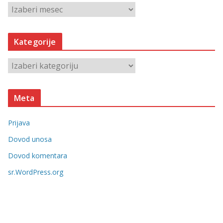
A
r
h
Kategorije
i
v
K
e
a
t
Meta
e
g
Prijava
o
r
Dovod unosa
i
Dovod komentara
j
sr.WordPress.org
e