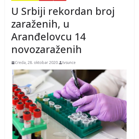
kraj toplotnog talasa u
Srbiji
U Srbiji rekordan broj
zaraženih, u
Aranđelovcu 14
novozaraženih
Creda, 28. oktobar 2020.
tvsunce