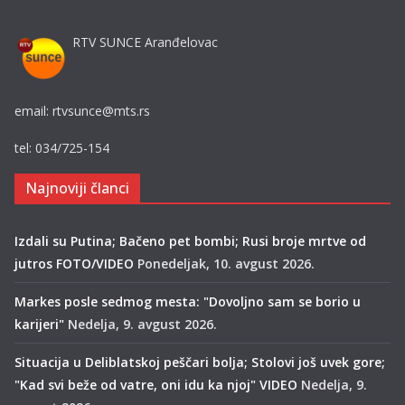
RTV SUNCE Aranđelovac
email: rtvsunce@mts.rs
tel: 034/725-154
Najnoviji članci
Izdali su Putina; Bačeno pet bombi; Rusi broje mrtve od
jutros FOTO/VIDEO
Ponedeljak, 10. avgust 2026.
Markes posle sedmog mesta: "Dovoljno sam se borio u
karijeri"
Nedelja, 9. avgust 2026.
Situacija u Deliblatskoj peščari bolja; Stolovi još uvek gore;
"Kad svi beže od vatre, oni idu ka njoj" VIDEO
Nedelja, 9.