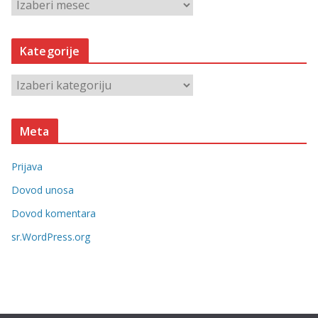
A
r
h
Kategorije
i
v
K
e
a
t
Meta
e
g
Prijava
o
r
Dovod unosa
i
Dovod komentara
j
sr.WordPress.org
e