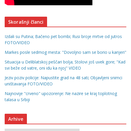
Skorašnji članci
Izdali su Putina; Bačeno pet bombi; Rusi broje mrtve od jutros
FOTO/VIDEO
Markes posle sedmog mesta: "Dovoljno sam se borio u karijeri"
Situacija u Deliblatskoj peščari bolja; Stolovi još uvek gore; "Kad
svi beže od vatre, oni idu ka njoj" VIDEO
Jeziv poziv policije: Napustite grad na 48 sati; Objavljeni snimci
uništavanja FOTO/VIDEO
Najnovije "crveno" upozorenje: Ne nazire se kraj toplotnog
talasa u Srbiji
Arhive