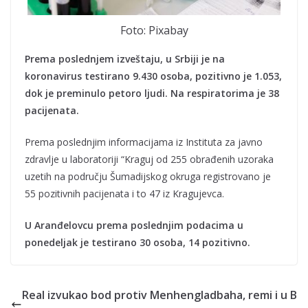
Foto: Pixabay
Prema poslednjem izveštaju, u Srbiji je na
koronavirus testirano 9.430 osoba, pozitivno je 1.053,
dok je preminulo petoro ljudi. Na respiratorima je 38
pacijenata.
Prema poslednjim informacijama iz Instituta za javno
zdravlje u laboratoriji “Kraguj od 255 obrađenih uzoraka
uzetih na području Šumadijskog okruga registrovano je
55 pozitivnih pacijenata i to 47 iz Kragujevca.
U Aranđelovcu prema poslednjim podacima u
ponedeljak je testirano 30 osoba, 14 pozitivno.
Real izvukao bod protiv Menhengladbaha, remi i u B