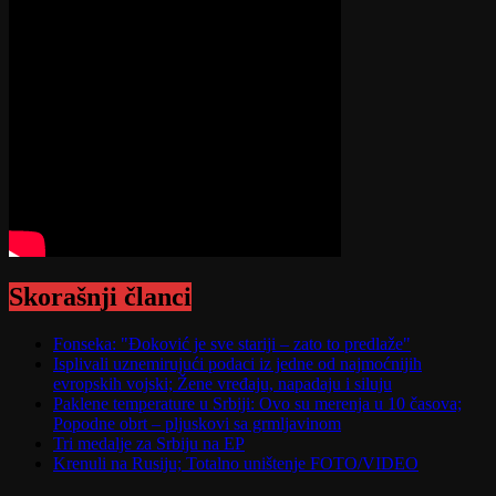
Skorašnji članci
Fonseka: "Đoković je sve stariji – zato to predlaže"
Isplivali uznemirujući podaci iz jedne od najmoćnijih
evropskih vojski; Žene vređaju, napadaju i siluju
Paklene temperature u Srbiji: Ovo su merenja u 10 časova;
Popodne obrt – pljuskovi sa grmljavinom
Tri medalje za Srbiju na EP
Krenuli na Rusiju; Totalno uništenje FOTO/VIDEO