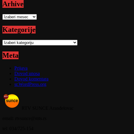
Arhive
Arhive
Kategorije
Kategorije
Meta
Prijava
Dovod unosa
Dovod komentara
sr.WordPress.org
RTV SUNCE Aranđelovac
email: rtvsunce@mts.rs
tel: 034/725-154