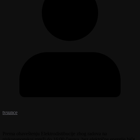
tvsunce
Prema obaveštenju Elektrodistibucije zbog radova na
niskonaponskoj mreži do 16:00 časova, bez električne energije biće