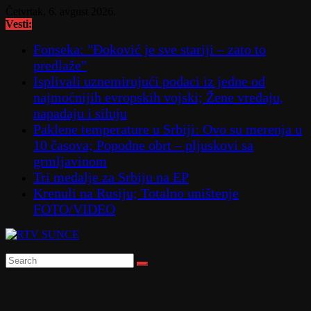
Skip
Četvrtak, 6. avgust 2026.
to
Vesti:
content
Fonseka: "Đoković je sve stariji – zato to
predlaže"
Isplivali uznemirujući podaci iz jedne od
najmoćnijih evropskih vojski; Žene vređaju,
napadaju i siluju
Paklene temperature u Srbiji: Ovo su merenja u
10 časova; Popodne obrt – pljuskovi sa
grmljavinom
Tri medalje za Srbiju na EP
Krenuli na Rusiju; Totalno uništenje
FOTO/VIDEO