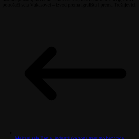
potrošači sela Vukasovci – izvod prema igralištu i prema Trešnjevici.
Meštani sela Banja- industrijska zona trenutno bez vode