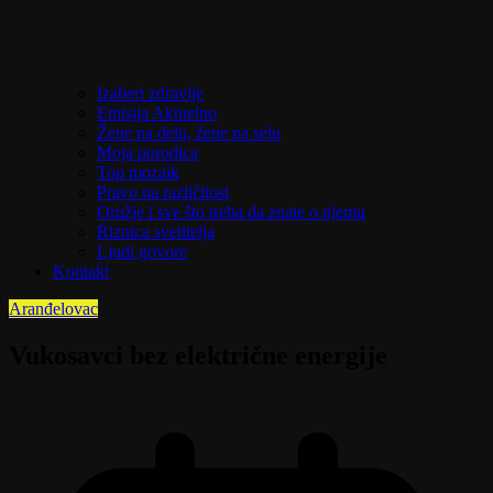
Izaberi zdravlje
Emisija Aktuelno
Žene na delu, žene na selu
Moja porodica
Top mozaik
Pravo na različitost
Oružje i sve što treba da znate o njemu
Riznica svetitelja
Ljudi govore
Kontakt
Aranđelovac
Vukosavci bez električne energije