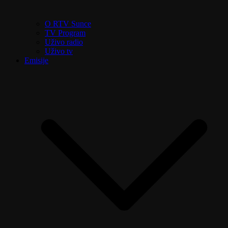
O RTV Sunce
TV Program
Uživo radio
Uživo tv
Emisije