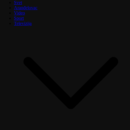
Svet
Aranđelovac
Video
Sport
Televizija