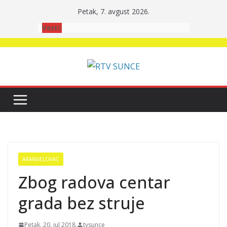
Skip
Petak, 7. avgust 2026.
to
Vesti:
content
ARANĐELOVAC
Zbog radova centar
grada bez struje
Petak, 20. jul 2018.
tvsunce