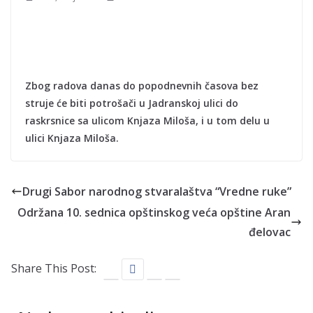
Zbog radova danas do popodnevnih časova bez
struje će biti potrošači u Jadranskoj ulici do
raskrsnice sa ulicom Knjaza Miloša, i u tom delu u
ulici Knjaza Miloša.
Drugi Sabor narodnog stvaralaštva “Vredne ruke”
Održana 10. sednica opštinskog veća opštine Aran
đelovac
Share This Post: