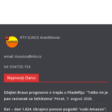
RTV SUNCE Aranđelovac
email: rtvsunce@mts.rs
tel: 034/725-154
Najnoviji članci
Džejlen Braun progovorio o trejdu u Filadelfiju: "Teško mi je
pao rastanak sa Seltiksima"
Petak, 7. avgust 2026.
Rat – dan 1.624: Ukrajinci ponovo pogodili "ruski Amazon";