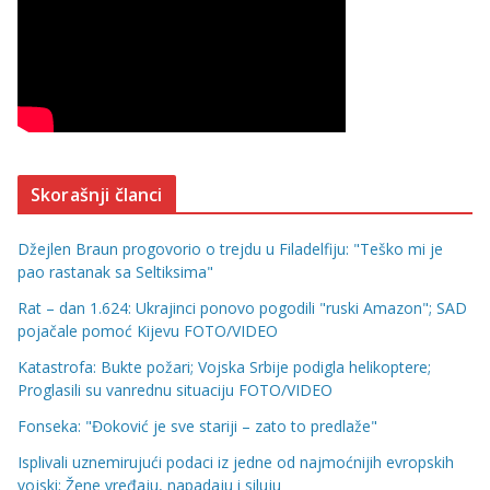
Skorašnji članci
Džejlen Braun progovorio o trejdu u Filadelfiju: "Teško mi je
pao rastanak sa Seltiksima"
Rat – dan 1.624: Ukrajinci ponovo pogodili "ruski Amazon"; SAD
pojačale pomoć Kijevu FOTO/VIDEO
Katastrofa: Bukte požari; Vojska Srbije podigla helikoptere;
Proglasili su vanrednu situaciju FOTO/VIDEO
Fonseka: "Đoković je sve stariji – zato to predlaže"
Isplivali uznemirujući podaci iz jedne od najmoćnijih evropskih
vojski; Žene vređaju, napadaju i siluju